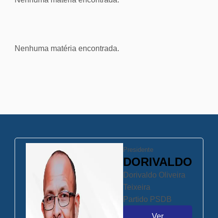
Nenhuma matéria encontrada.
Presidente
DORIVALDO
Dorivaldo Oliveira
Teixeira
Partido
PSDB
Ver