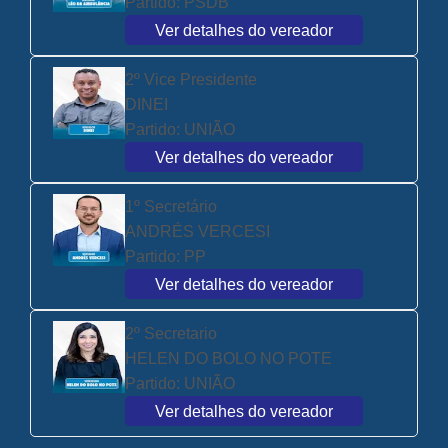
Partido:
PSDB
Ver detalhes do vereador
2º Vice Presidente
DINEI
Partido:
UNIÃO
Ver detalhes do vereador
1º Secretário
ANDRÉS VERCESI
Partido:
PP
Ver detalhes do vereador
2º Secretario
HELEN DO BOLO NO POTE
Partido:
UNIÃO
Ver detalhes do vereador